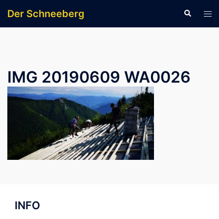
Zum
Der Schneeberg
Suche
Men
Inhalt
ums
springen
IMG 20190609 WA0026
INFO