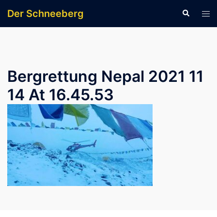
Zum
Der Schneeberg
Suche
Men
Inhalt
ums
springen
Bergrettung Nepal 2021 11
14 At 16.45.53