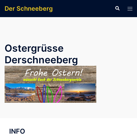
Zum
Der Schneeberg
Suche
Men
Inhalt
ums
springen
Ostergrüsse
Derschneeberg
INFO